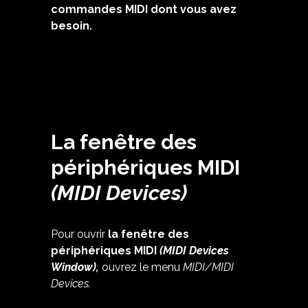
commandes MIDI dont vous avez
besoin.
La fenêtre des
périphériques MIDI
(MIDI Devices)
Pour ouvrir
la fenêtre des
périphériques MIDI
(MIDI Devices
Window),
ouvrez le menu
MIDI/MIDI
Devices.