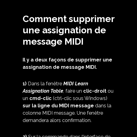
Comment supprimer
une assignation de
message MIDI
Il y a deux façons de supprimer une
assignation de message MIDI.
1)
Dans la fenêtre
MIDI Learn
Assignation Table
,
faire un
clic-droit
ou
un
cmd-clic
(ctrl-clic sous Windows)
sur la ligne du MIDI message
dans la
colonne MIDI message. Une fenêtre
demandera alors confirmation.
2)
Sur la commande dans l’interface de