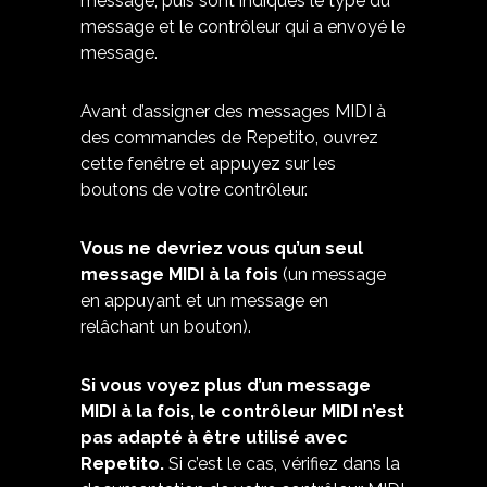
message, puis sont indiqués le type du
message et le contrôleur qui a envoyé le
message.
Avant d’assigner des messages MIDI à
des commandes de Repetito, ouvrez
cette fenêtre et appuyez sur les
boutons de votre contrôleur.
Vous ne devriez vous qu’un seul
message MIDI à la fois
(un message
en appuyant et un message en
relâchant un bouton).
Si vous voyez plus d’un message
MIDI à la fois, le contrôleur MIDI n’est
pas adapté à être utilisé avec
Repetito.
Si c’est le cas, vérifiez dans la