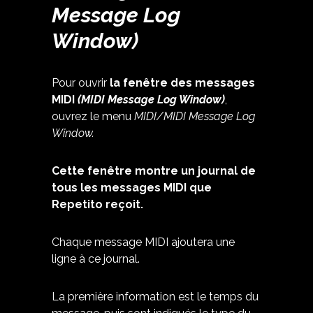
Message Log
Window)
Pour ouvrir
la fenêtre des messages
MIDI
(MIDI Message Log Window)
,
ouvrez le menu
MIDI/MIDI Message Log
Window.
Cette fenêtre montre un journal de
tous les messages MIDI que
Repetito reçoit.
Chaque message MIDI ajoutera une
ligne à ce journal.
La première information est le temps du