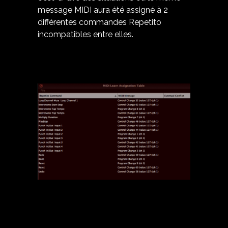
message MIDI aura été assigné à 2
différentes commandes Repetito
incompatibles entre elles.